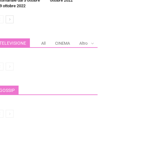
ttimanale dal 3 ottobre
ottobre 2022
 9 ottobre 2022
TELEVISIONE
All
CINEMA
Altro
GOSSIP