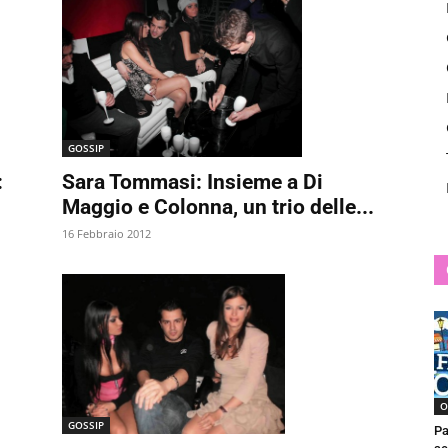
News
GOSSIP
:
Sara Tommasi: Insieme a Di
Maggio e Colonna, un trio delle...
16 Febbraio 2012
O
GOSSIP
Pa