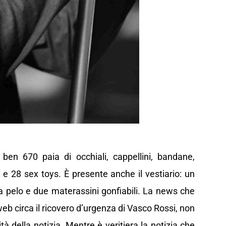
en 670 paia di occhiali, cappellini, bandane,
i e 28 sex toys. È presente anche il vestiario: un
a pelo e due materassini gonfiabili. La news che
b circa il ricovero d’urgenza di Vasco Rossi, non
tà della notizia. Mentre è veritiera la notizia che