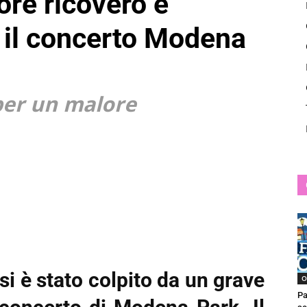
re ricovero e
News
 il concerto Modena
 per un malore
 è stato colpito da un grave
O
Pa