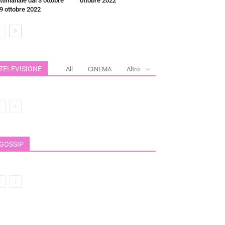
ttimanale dal 3 ottobre
ottobre 2022
 9 ottobre 2022
TELEVISIONE
All
CINEMA
Altro
GOSSIP