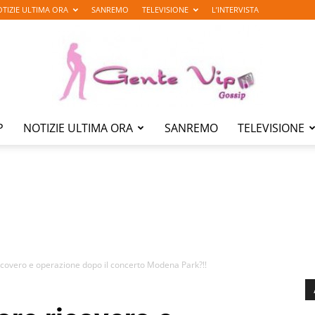
TIZIE ULTIMA ORA
SANREMO
TELEVISIONE
L’INTERVISTA
P
NOTIZIE ULTIMA ORA
SANREMO
TELEVISIONE
Gente
Vip
icovero e operazione dopo il concerto Modena Park?!!