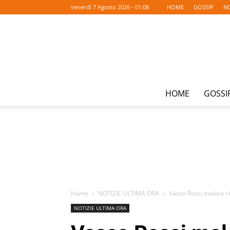
venerdì 7 Agosto 2026 - 01:08
HOME
GOSSIP
NO
HOME
GOSSI
Home
NOTIZIE ULTIMA ORA
Vasco Rossi malore r
NOTIZIE ULTIMA ORA