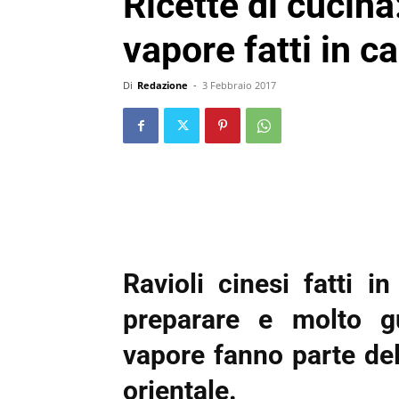
Ricette di cucina:
vapore fatti in c
Di
Redazione
-
3 Febbraio 2017
Ravioli cinesi fatti i
preparare e molto gu
vapore fanno parte de
orientale.