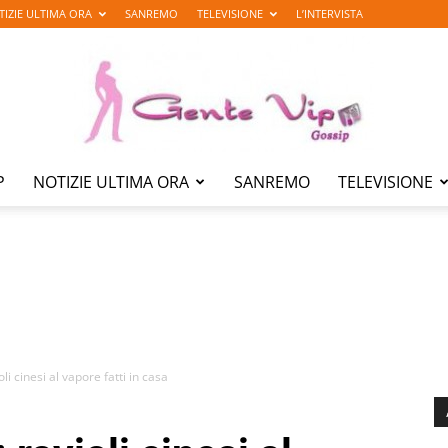
TIZIE ULTIMA ORA
SANREMO
TELEVISIONE
L’INTERVISTA
P
NOTIZIE ULTIMA ORA
SANREMO
TELEVISIONE
Gente
Vip
oli cinesi al vapore fatti in casa