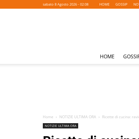
sabato 8 Agosto 2026 - 02:08
HOME
GOSSIP
NO
HOME
GOSSI
Home
NOTIZIE ULTIMA ORA
Ricette di cucina: ravi
NOTIZIE ULTIMA ORA