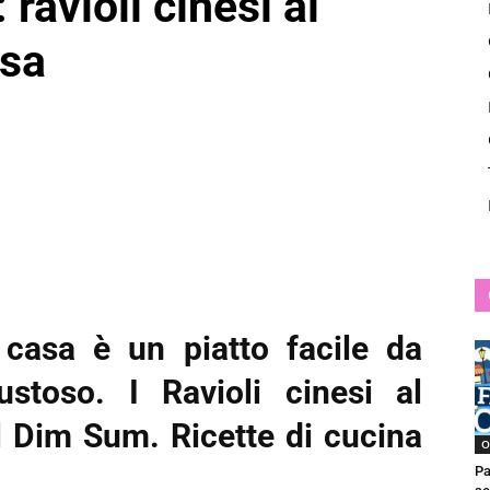
 ravioli cinesi al
News
asa
n casa è un piatto facile da
stoso. I Ravioli cinesi al
l Dim Sum. Ricette di cucina
O
Pa