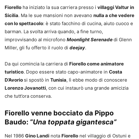
Fiorello
ha iniziato la sua carriera presso i
villaggi Valtur
in
Sicilia
. Ma le sue mansioni non avevano
nulla a che vedere
con lo spettacolo
: è stato facchino di cucina, aiuto cuoco e
barman. La svolta arriva quando, a fine turno,
improvvisando al microfono
Moonlight Serenade
di Glenn
Miller, gli fu offerto il ruolo di
deejay
.
Da qui comincia la carriera di
Fiorello come animatore
turistico
. Dopo essere stato capo-animatore in
Costa
D’Avorio
si spostò in
Tunisia
, lì ebbe modo di conoscere
Lorenzo Jovanotti
, con cui instaurò una grande amicizia
che tutt’ora conserva.
Fiorello venne bocciato da Pippo
Baudo: “
Una toppata gigantesca”
Nel 1986
Gino Landi
nota
Fiorello
nel villaggio di Ostuni e