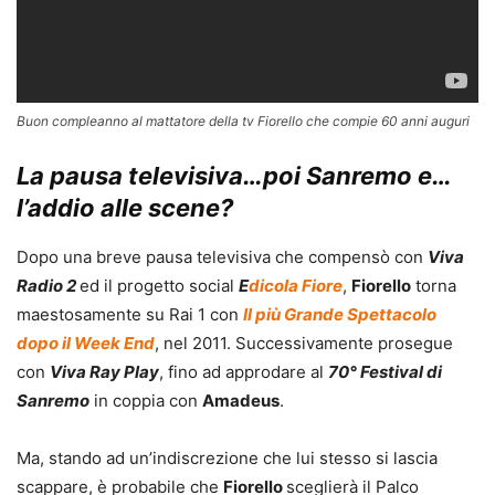
Buon compleanno al mattatore della tv Fiorello che compie 60 anni auguri
La pausa televisiva…poi Sanremo e…
l’addio alle scene?
Dopo una breve pausa televisiva che compensò con
Viva
Radio 2
ed il progetto social
E
dicola Fiore
,
Fiorello
torna
maestosamente su Rai 1 con
Il più Grande Spettacolo
dopo il Week End
, nel 2011. Successivamente prosegue
con
Viva Ray Play
, fino ad approdare al
70° Festival di
Sanremo
in coppia con
Amadeus
.
Ma, stando ad un’indiscrezione che lui stesso si lascia
scappare, è probabile che
Fiorello
sceglierà il Palco