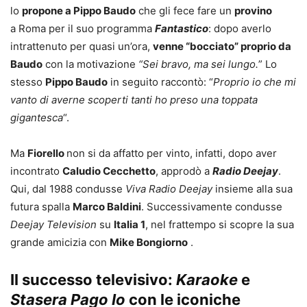
lo
propone a Pippo Baudo
che gli fece fare un
provino
a Roma per il suo programma
Fantastico
: dopo averlo
intrattenuto per quasi un’ora,
venne “bocciato” proprio da
Baudo
con la motivazione
“Sei bravo, ma sei lungo.
” Lo
stesso
Pippo Baudo
in seguito raccontò: “
Proprio io che mi
vanto di averne scoperti tanti ho preso una toppata
gigantesca
“.
Ma
Fiorello
non si da affatto per vinto, infatti, dopo aver
incontrato
Caludio Cecchetto
, approdò a
Radio Deejay
.
Qui, dal 1988 condusse
Viva Radio Deejay
insieme alla sua
futura spalla
Marco Baldini
. Successivamente condusse
Deejay Television
su
Italia 1
, nel frattempo si scopre la sua
grande amicizia con
Mike Bongiorno
.
Il successo televisivo:
Karaoke
e
Stasera Pago Io
con le iconiche