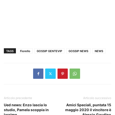
TAGS
Fiorello
GOSSIP GENTEVIP
GOSSIP NEWS
NEWS
Articolo precedente
Articolo successivo
Ued news: Enzo lascia lo
Amici Speciali, puntata 15
studio, Pamela scoppia in
maggio 2020 il vincitore è
lacrime
Alessio Gaudino