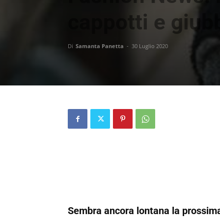
cappotti e giub
Di
Samanta Panetta
-
30 Luglio 2020
Sembra ancora lontana la prossima