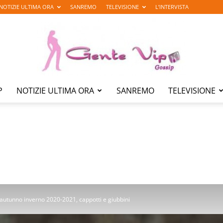
NOTIZIE ULTIMA ORA
SANREMO
TELEVISIONE
L’INTERVISTA
P
NOTIZIE ULTIMA ORA
SANREMO
TELEVISIONE
Gente
Vip
utunno inverno 2020-2021, cappotti e giubbini