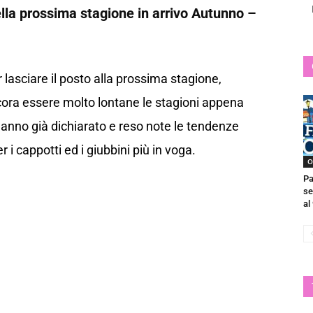
ella prossima stagione in arrivo Autunno –
 lasciare il posto alla prossima stagione,
cora essere molto lontane le stagioni appena
hanno già dichiarato e reso note le tendenze
i cappotti ed i giubbini più in voga.
O
Pa
se
al