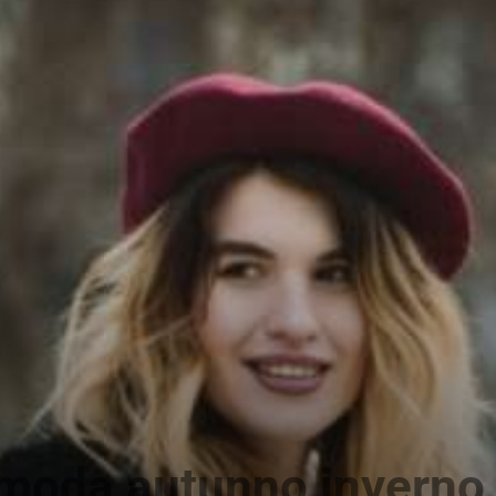
News
moda autunno inverno