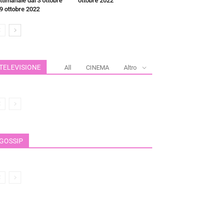
ttimanale dal 3 ottobre
ottobre 2022
 9 ottobre 2022
TELEVISIONE
All
CINEMA
Altro
GOSSIP