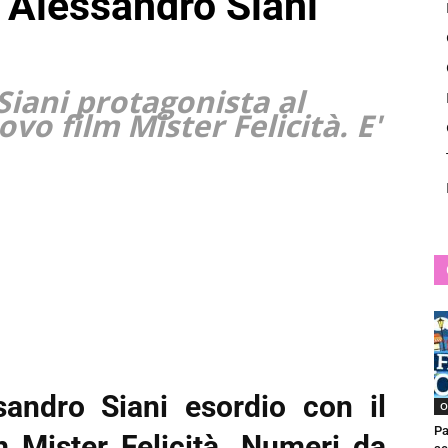
i Alessandro Siani
News
Siani protagonista al
vo film Mister Felicità. E'
ndro Siani esordio con il
O
Pa
m Mister Felicità. Numeri da