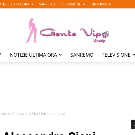
TIZIE ULTIMA ORA
SANREMO
TELEVISIONE
L’INTERVISTA
P
NOTIZIE ULTIMA ORA
SANREMO
TELEVISIONE
Gente
Vip
icità di Alessandro Siani inizia col botto