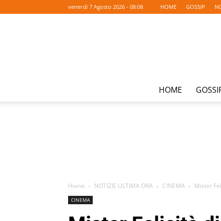
venerdì 7 Agosto 2026 - 08:08
HOME
GOSSIP
NO
HOME
GOSSI
Home
NOTIZIE ULTIMA ORA
CINEMA
Mister Fel
CINEMA