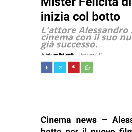
Mister Felicità d
inizia col botto
L'attore Alessandro 
cinema con il suo nuo
già successo.
Di
Fabrizio Bettinelli
-
3 Gennaio 2017
Cinema news – Alessa
botto per il nuovo fil