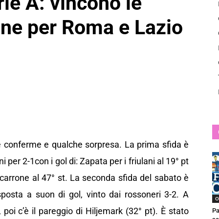
rie A: vincono le
News
one per Roma e Lazio
ite conferme e qualche sorpresa. La prima sfida è
 per 2-1con i gol di: Zapata per i friulani al 19° pt
carrone al 47° st. La seconda sfida del sabato è
posta a suon di gol, vinto dai rossoneri 3-2. A
O
, poi c’è il pareggio di Hiljemark (32° pt). È stato
Pa