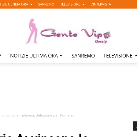
TIZIE ULTIMA ORA
SANREMO
TELEVISIONE
L’INTERVISTA
P
NOTIZIE ULTIMA ORA
SANREMO
TELEVISIONE
Gente
Vip
: vincono le milanesi, delusione per Roma e...