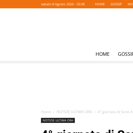
sabato 8 Agosto 2026 - 03:08
HOME
GOSSIP
NO
HOME
GOSSI
Home
NOTIZIE ULTIMA ORA
4° giornata di Serie A
NOTIZIE ULTIMA ORA