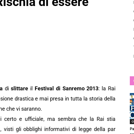
ischia di essere
News
ia
di
slittare
il
Festival di Sanremo 2013
: la Rai
ione drastica e mai presa in tutta la storia della
che che vi saranno.
 certo e ufficiale, ma sembra che la Rai stia
O
 visti gli obblighi informativi di legge della par
Pa