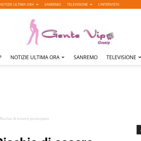
NOTIZIE ULTIMA ORA
SANREMO
TELEVISIONE
L’INTERVISTA
P
NOTIZIE ULTIMA ORA
SANREMO
TELEVISIONE
Gente
Vip
ischia di essere posticipato