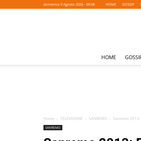
domenica 9 Agosto 2026 - 09:08
HOME
GOSSIP
HOME
GOSSI
Home
TELEVISIONE
SANREMO
Sanremo 2013: R
SANREMO