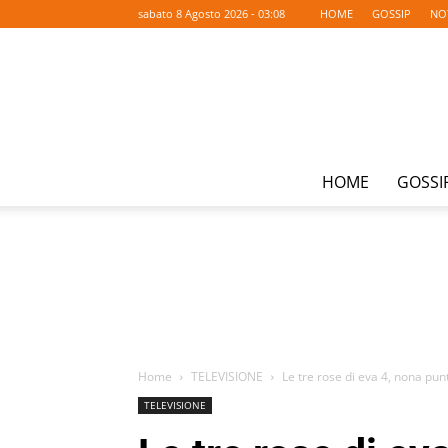
sabato 8 Agosto 2026 - 03:08
HOME
GOSSIP
NO
HOME
GOSSI
Home
TELEVISIONE
Le tre rose di eva 4, nona pun
TELEVISIONE