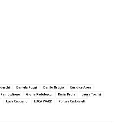
deschi
Daniela Poggi
Danilo Brugia
Euridice Axen
o Pampiglione
Gloria Radulescu
Karin Proia
Laura Torrisi
Luca Capuano
LUCA WARD
Polizzy Carbonelli