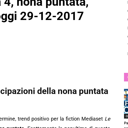
a 4, nona puntata,
News
 oggi 29-12-2017
ticipazioni della nona puntata
O
termine, trend positivo per la fiction Mediaset
Le
Pa