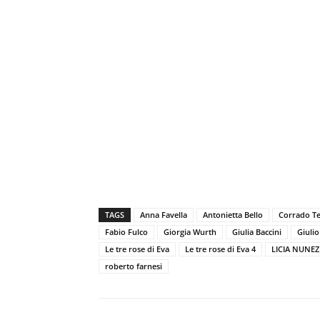
TAGS
Anna Favella
Antonietta Bello
Corrado Te
Fabio Fulco
Giorgia Wurth
Giulia Baccini
Giuli
Le tre rose di Eva
Le tre rose di Eva 4
LICIA NUNEZ
roberto farnesi