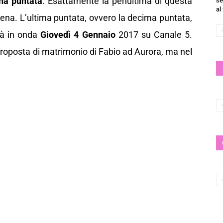
na puntata
. Esattamente la penultima di questa
se
al
scena. L’ultima puntata, ovvero la decima puntata,
rà in onda
Giovedì 4 Gennaio
2017 su Canale 5.
proposta di matrimonio di Fabio ad Aurora, ma nel