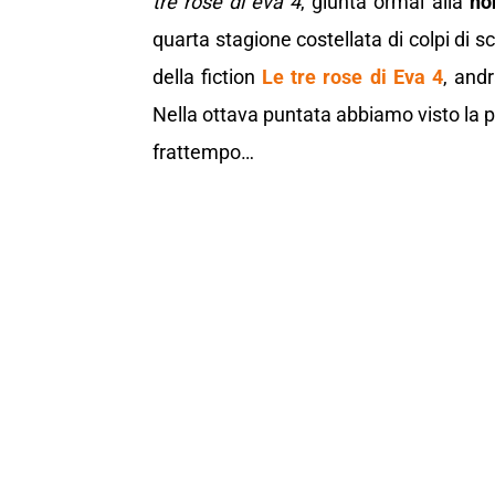
tre rose di eva 4
, giunta ormai alla
no
quarta stagione costellata di colpi di 
della fiction
Le tre rose di Eva 4
, and
Nella ottava puntata abbiamo visto la 
frattempo…