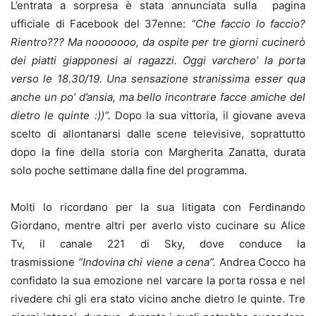
L’entrata a sorpresa è stata annunciata sulla pagina
ufficiale di Facebook del 37enne:
“Che faccio lo faccio?
Rientro??? Ma nooooooo, da ospite per tre giorni cucinerò
dei piatti giapponesi ai ragazzi. Oggi varchero’ la porta
verso le 18.30/19.
Una sensazione stranissima esser qua
anche un po’ d’ansia, ma bello incontrare facce amiche del
dietro le quinte :))”.
Dopo la sua vittoria, il giovane aveva
scelto di allontanarsi dalle scene televisive, soprattutto
dopo la fine della storia con Margherita Zanatta, durata
solo poche settimane dalla fine del programma.
Molti lo ricordano per la sua litigata con Ferdinando
Giordano, mentre altri per averlo visto cucinare su Alice
Tv, il canale 221 di Sky, dove conduce la
trasmissione
“Indovina chi viene a cena”.
Andrea Cocco ha
confidato la sua emozione nel varcare la porta rossa e nel
rivedere chi gli era stato vicino anche dietro le quinte. Tre