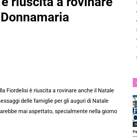
 è riuscita a rovinare
News
i Donnamaria
 Fiordelisi è riuscita a rovinare anche il Natale
saggi delle famiglie per gli auguri di Natale
arebbe mai aspettato, specialmente nella giorno
O
Pa