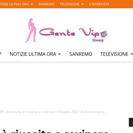
TIZIE ULTIMA ORA
SANREMO
TELEVISIONE
L’INTERVISTA
P
NOTIZIE ULTIMA ORA
SANREMO
TELEVISIONE
Gente
Vip
VIP, Antonella è riuscita a rovinare il Natale 2022 di Donnamaria