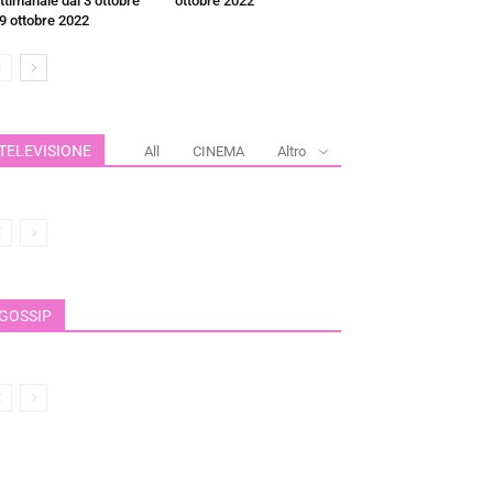
ttimanale dal 3 ottobre
ottobre 2022
 9 ottobre 2022
TELEVISIONE
All
CINEMA
Altro
GOSSIP