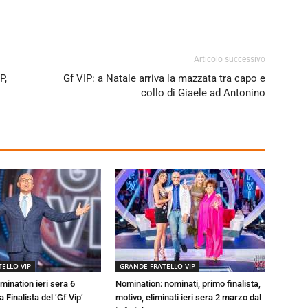
Articolo successivo
P,
Gf VIP: a Natale arriva la mazzata tra capo e
collo di Giaele ad Antonino
ELLO VIP
GRANDE FRATELLO VIP
mination ieri sera 6
Nomination: nominati, primo finalista,
 Finalista del ‘Gf Vip’
motivo, eliminati ieri sera 2 marzo dal