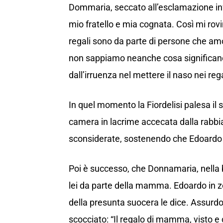
Dommaria, seccato all’esclamazione infe
mio fratello e mia cognata. Così mi rovi
regali sono da parte di persone che amo
non sappiamo neanche cosa significano
dall’irruenza nel mettere il naso nei reg
In quel momento la Fiordelisi palesa il 
camera in lacrime accecata dalla rabbia
sconsiderate, sostenendo che Edoardo l
Poi è successo, che Donnamaria, nella b
lei da parte della mamma. Edoardo in zon
della presunta suocera le dice. Assurd
scocciato: “Il regalo di mamma, visto e