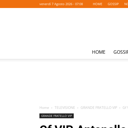
venerdì 7 Agosto 2026 - 07:08
HOME
GOSSIP
NO
HOME
GOSSI
Home
TELEVISIONE
GRANDE FRATELLO VIP
Gf 
GRANDE FRATELLO VIP