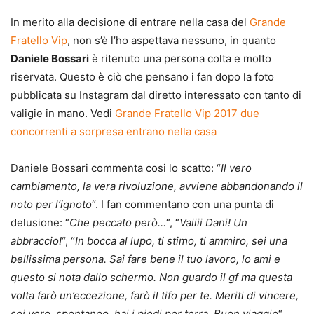
In merito alla decisione di entrare nella casa del
Grande
Fratello Vip
, non s’è l’ho aspettava nessuno, in quanto
Daniele Bossari
è ritenuto una persona colta e molto
riservata. Questo è ciò che pensano i fan dopo la foto
pubblicata su Instagram dal diretto interessato con tanto di
valigie in mano. Vedi
Grande Fratello Vip 2017 due
concorrenti a sorpresa entrano nella casa
Daniele Bossari commenta cosi lo scatto: “
Il vero
cambiamento, la vera rivoluzione, avviene abbandonando il
noto per l’ignoto
“. I fan commentano con una punta di
delusione: “
Che peccato però…
“, “
Vaiiii Dani! Un
abbraccio!
“, “
In bocca al lupo, ti stimo, ti ammiro, sei una
bellissima persona. Sai fare bene il tuo lavoro, lo ami e
questo si nota dallo schermo. Non guardo il gf ma questa
volta farò un’eccezione, farò il tifo per te. Meriti di vincere,
sei vero, spontaneo, hai i piedi per terra. Buon viaggio
“.