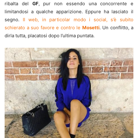
ribalta del
GF
, pur non essendo una concorrente e
limitandosi a qualche apparizione. Eppure ha lasciato il
segno.
Il web, in particolar modo i social, s’è subito
schierato a suo favore e contro le
Mosetti
. Un conflitto, a
dirla tutta, placatosi dopo l’ultima puntata.