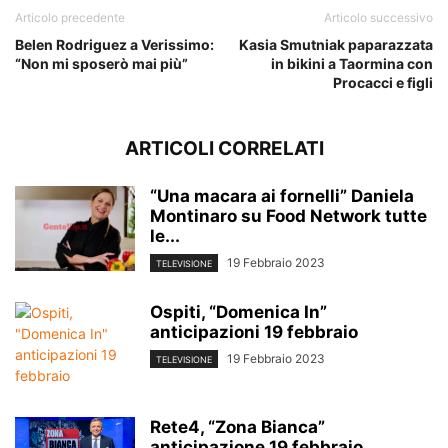
Articolo precedente
Articolo successivo
Belen Rodriguez a Verissimo:
Kasia Smutniak paparazzata
“Non mi sposerò mai più”
in bikini a Taormina con
Procacci e figli
ARTICOLI CORRELATI
“Una macara ai fornelli” Daniela
Montinaro su Food Network tutte
le...
19 Febbraio 2023
TELEVISIONE
Ospiti, “Domenica In”
anticipazioni 19 febbraio
19 Febbraio 2023
TELEVISIONE
Rete4, “Zona Bianca”
anticipazione 19 febbraio