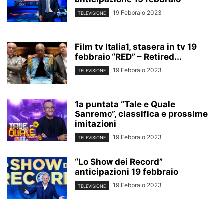
19 Febbraio 2023
TELEVISIONE
Film tv Italia1, stasera in tv 19
febbraio “RED” – Retired...
19 Febbraio 2023
TELEVISIONE
1a puntata “Tale e Quale
Sanremo”, classifica e prossime
imitazioni
19 Febbraio 2023
TELEVISIONE
“Lo Show dei Record”
anticipazioni 19 febbraio
19 Febbraio 2023
TELEVISIONE