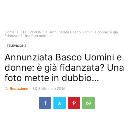
Home
TELEVISIONE
Annunziata Basco Uomini e donne: è già
fidanzata? Una foto mette in...
TELEVISIONE
Annunziata Basco Uomini e
donne: è già fidanzata? Una
foto mette in dubbio…
Di
Redazione
-
30 Settembre 2016