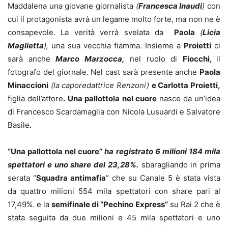
Maddalena una giovane giornalista
(
Francesca Inaudi
)
con
cui il protagonista avrà un legame molto forte, ma non ne è
consapevole. La verità verrà svelata da
Paola
(
Licia
Maglietta
),
una sua vecchia fiamma. Insieme a
Proietti
ci
sarà anche
Marco Marzocca,
nel ruolo di
Fiocchi,
il
fotografo del giornale. Nel cast sarà presente anche
Paola
Minaccioni
(la caporedattrice Renzoni)
e Carlotta Proietti,
figlia dell’attore
.
Una pallottola nel cuore
nasce da un’idea
di Francesco Scardamaglia con Nicola Lusuardi e Salvatore
Basile
.
“Una pallottola nel cuore”
ha registrato 6 milioni 184 mila
spettatori e uno share del 23,28%.
sbaragliando in prima
serata “
Squadra antimafia
” che su Canale 5 è stata vista
da quattro milioni 554 mila spettatori con share pari al
17,49%. e la
semifinale di “Pechino Express”
su Rai 2 che è
stata seguita da due milioni e 45 mila spettatori e uno