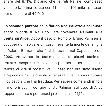
share del 8,11%. Diciamo che le reti Rai nel complesso
vincono la prima serata con 11 milioni 405 mila spettatori
per uno share di 40,04%.
La seconda puntata
della
fiction
Una Pallottola nel cuore
andrà in onda su Rai Uno il tre novembre:
Palmieri e la
verità su Alice.
Dopo il caso di Romolo, Bruno Palmieri si
occuperà di risolvere un caso inerente la morte della figlia
di Valeria Bernardi che è stata uccisa nel Capodanno del
2000. Attraverso la testimonianza di alcuni testimoni
Palmieri scopre che la vittima per permettersi un certo
tenore di vita si prostituiva. Il caso non era stato risolto
all’epoca dell’uccisione della ragazza, così cerca di trovare
il colpevole che l’ha freddata. Per sapere come andranno a
finire le indagini del giornalista Palmieri sul caso di Alice
l’appuntamento è per lunedì prossimo alle 21,15
.
Gigi Proietti
in un’intervista su Rai uno ha dichiarato che