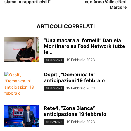
siamo in rapporti civili”
con Anna Valle e Neri
Marcoré
ARTICOLI CORRELATI
“Una macara ai fornelli” Daniela
Montinaro su Food Network tutte
le...
19 Febbraio 2023
TELEVISIONE
Ospiti, “Domenica In”
anticipazioni 19 febbraio
19 Febbraio 2023
TELEVISIONE
Rete4, “Zona Bianca”
anticipazione 19 febbraio
19 Febbraio 2023
TELEVISIONE