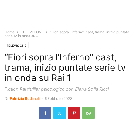
Home
TELEVISIONE
“Fiori sopra l’Inferno” cast, trama, inizio puntate
serie tv in onda su...
TELEVISIONE
“Fiori sopra l’Inferno” cast,
trama, inizio puntate serie tv
in onda su Rai 1
Fiction Rai thriller psicologico con Elena Sofia Ricci
Di
Fabrizio Bettinelli
-
6 Febbraio 2023