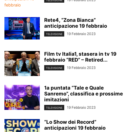
TELEVISIONE
Rete4, “Zona Bianca”
anticipazione 19 febbraio
19 Febbraio 2023
TELEVISIONE
Film tv Italia1, stasera in tv 19
febbraio “RED” – Retired...
19 Febbraio 2023
TELEVISIONE
1a puntata “Tale e Quale
Sanremo”, classifica e prossime
imitazioni
19 Febbraio 2023
TELEVISIONE
“Lo Show dei Record”
anticipazioni 19 febbraio