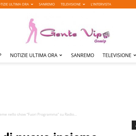
TIZIE ULTIMA ORA
SANREMO
TELEVISIONE
L’INTERVISTA
P
NOTIZIE ULTIMA ORA
SANREMO
TELEVISIONE
Gente
Vip
sieme nello show “Fuori Programma” su Radio...