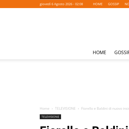
giovedì 6 Agosto 2026 - 02:08
HOME
GOSSIP
NO
HOME
GOSSI
Home
TELEVISIONE
Fiorello e Baldini di nuovo in
TELEVISIONE