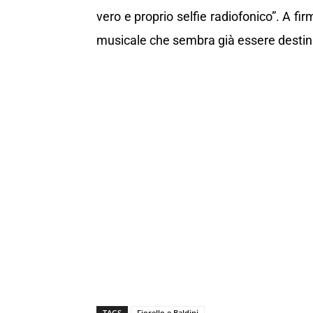
vero e proprio selfie radiofonico”. A fi
musicale che sembra già essere destin
TAGS
Fiorello e Baldini