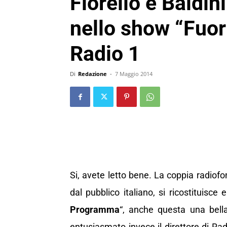
Fiorello e Baldin
nello show “Fuo
Radio 1
Di
Redazione
-
7 Maggio 2014
Si, avete letto bene. La coppia radio
dal pubblico italiano, si ricostituisce
Programma
“, anche questa una bell
entusiasmato invece il direttore di Rad