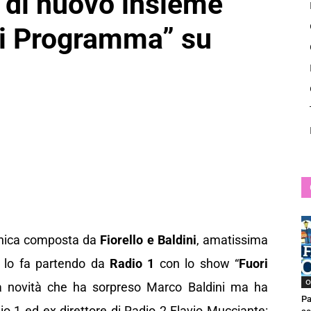
i di nuovo insieme
News
ri Programma” su
fonica composta da
Fiorello e Baldini
, amatissima
 e lo fa partendo da
Radio 1
con lo show “
Fuori
O
a novità che ha sorpreso Marco Baldini ma ha
Pa
io 1 ed ex direttore di Radio 2 Flavio Mucciante: