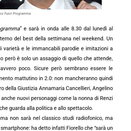
onico Fuori Programma
rogramma
” e sarà in onda alle 8.30 dal lunedì al
’interno del best della settimana nel weekend. Un
i varietà e le immancabili parodie e imitazioni a
sto però è solo un assaggio di quello che attende,
davvero poco. Sicure però sembrano essere le
tamento mattutino in 2.0: non mancheranno quindi
tro della Giustizia Annamaria Cancellieri, Angelino
 e anche nuovi personaggi come la nonna di Renzi
he guarda alla politica e allo spettacolo.
mma non sarà nel classico studi radiofonico, ma
 smartphone: ha detto infatti Fiorello che “sarà un