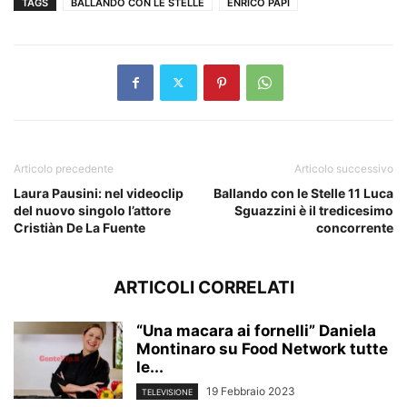
TAGS
BALLANDO CON LE STELLE
ENRICO PAPI
Articolo precedente
Articolo successivo
Laura Pausini: nel videoclip
Ballando con le Stelle 11 Luca
del nuovo singolo l’attore
Sguazzini è il tredicesimo
Cristiàn De La Fuente
concorrente
ARTICOLI CORRELATI
“Una macara ai fornelli” Daniela
Montinaro su Food Network tutte
le...
19 Febbraio 2023
TELEVISIONE