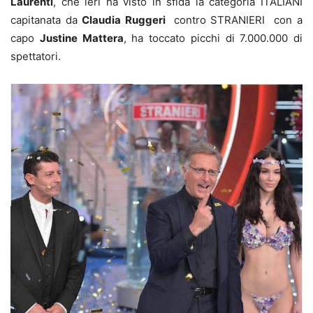
Laurenti
, che ieri ha visto in sfida la categoria ITALIANI
capitanata da
Claudia Ruggeri
contro STRANIERI con a
capo
Justine Mattera
, ha toccato picchi di 7.000.000 di
spettatori.