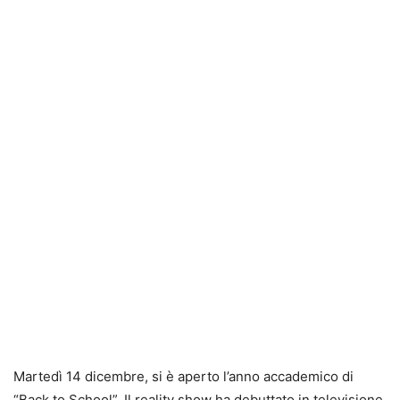
Martedì 14 dicembre, si è aperto l’anno accademico di
“Back to School”. Il reality show ha debuttato in televisione