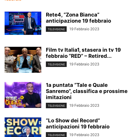
Rete4, “Zona Bianca”
anticipazione 19 febbraio
19 Febbraio 2023
TELEVISIONE
Film tv Italia1, stasera in tv 19
febbraio “RED” – Retired...
19 Febbraio 2023
TELEVISIONE
1a puntata “Tale e Quale
Sanremo”, classifica e prossime
imitazioni
19 Febbraio 2023
TELEVISIONE
“Lo Show dei Record”
anticipazioni 19 febbraio
19 Febbraio 2023
TELEVISIONE