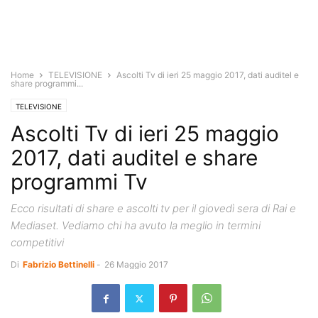
Home
TELEVISIONE
Ascolti Tv di ieri 25 maggio 2017, dati auditel e
share programmi...
TELEVISIONE
Ascolti Tv di ieri 25 maggio
2017, dati auditel e share
programmi Tv
Ecco risultati di share e ascolti tv per il giovedì sera di Rai e
Mediaset. Vediamo chi ha avuto la meglio in termini
competitivi
Di
Fabrizio Bettinelli
-
26 Maggio 2017