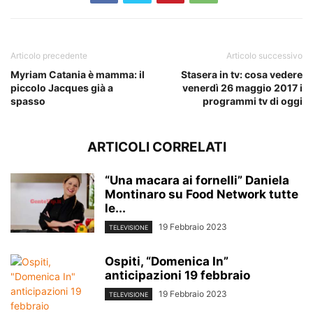
Articolo precedente
Articolo successivo
Myriam Catania è mamma: il
Stasera in tv: cosa vedere
piccolo Jacques già a
venerdì 26 maggio 2017 i
spasso
programmi tv di oggi
ARTICOLI CORRELATI
“Una macara ai fornelli” Daniela
Montinaro su Food Network tutte
le...
19 Febbraio 2023
TELEVISIONE
Ospiti, “Domenica In”
anticipazioni 19 febbraio
19 Febbraio 2023
TELEVISIONE