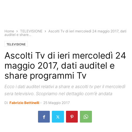
Home
TELEVISIONE
Ascolti Tv di ieri mercoledì 24 maggio 2017, dati
auditel e share...
TELEVISIONE
Ascolti Tv di ieri mercoledì 24
maggio 2017, dati auditel e
share programmi Tv
Ecco i dati auditel relativi a share e ascolti tv per il mercoledì
sera televisivo. Scopriamo nel dettaglio com'è andata
Di
Fabrizio Bettinelli
-
25 Maggio 2017