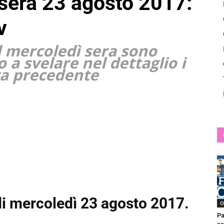
i sera 23 agosto 2017:
News
v
el mercoledì sera sono
o a svelare nel dettaglio i
era precedente
 di mercoledì 23 agosto 2017.
O
Pa