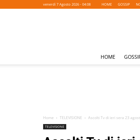
venerdì 7 Agosto 2026 - 04:08
HOME
GOSSIP
NO
HOME
GOSSI
Home
TELEVISIONE
Ascolti Tv di ieri sera 23 agos
TELEVISIONE