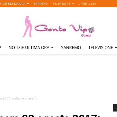
TIZIE ULTIMA ORA
SANREMO
TELEVISIONE
L’INTERVISTA
P
NOTIZIE ULTIMA ORA
SANREMO
TELEVISIONE
Gente
Vip
to 2017: auditel e share Tv