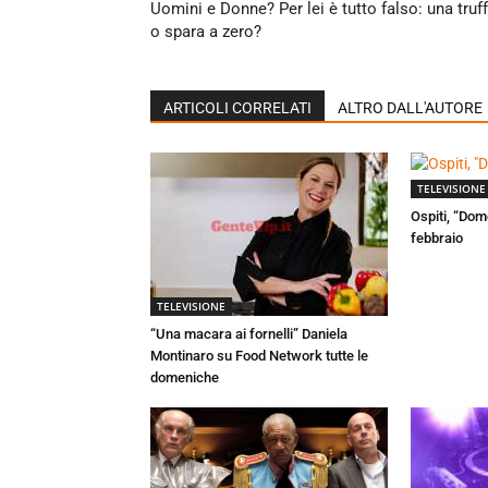
Uomini e Donne? Per lei è tutto falso: una truf
o spara a zero?
ARTICOLI CORRELATI
ALTRO DALL'AUTORE
TELEVISIONE
Ospiti, “Dom
febbraio
TELEVISIONE
“Una macara ai fornelli” Daniela
Montinaro su Food Network tutte le
domeniche