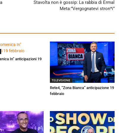
fa
Stavolta non è gossip: La rabbia di Ermal
Meta:”Vergognatevi stron*i”
enica In” anticipazioni 19
TELEVISIONE
Rete4, “Zona Bianca” anticipazione 19
febbraio