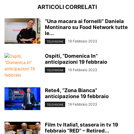
ARTICOLI CORRELATI
“Una macara ai fornelli” Daniela
Montinaro su Food Network tutte
le...
19 Febbraio 2023
TELEVISIONE
Ospiti, “Domenica In”
anticipazioni 19 febbraio
19 Febbraio 2023
TELEVISIONE
Rete4, “Zona Bianca”
anticipazione 19 febbraio
19 Febbraio 2023
TELEVISIONE
Film tv Italia1, stasera in tv 19
febbraio “RED” – Retired...