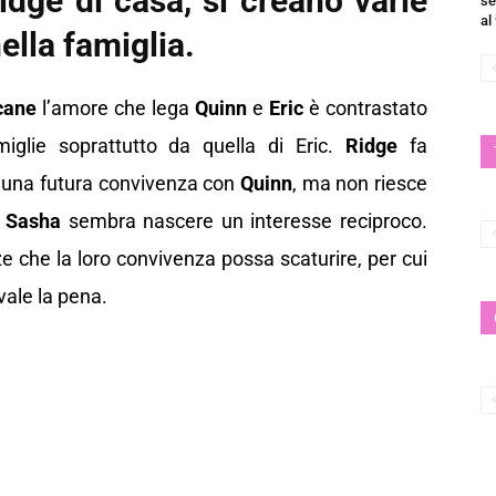
idge di casa, si creano varie
se
al
ella famiglia.
cane
l’amore che lega
Quinn
e
Eric
è contrastato
miglie soprattutto da quella di Eric.
Ridge
fa
in una futura convivenza con
Quinn
, ma non riesce
e
Sasha
sembra nascere un interesse reciproco.
 che la loro convivenza possa scaturire, per cui
vale la pena.