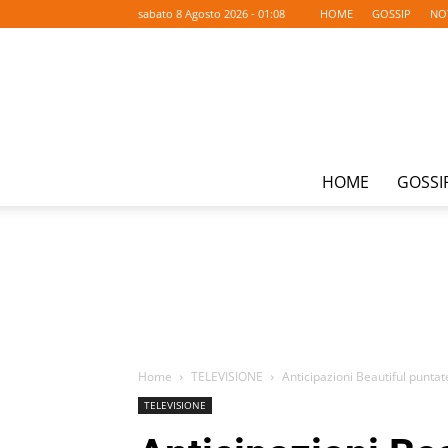
sabato 8 Agosto 2026 - 01:08
HOME
GOSSIP
NO
HOME
GOSSI
Home
TELEVISIONE
Anticipazioni Beautiful punta
TELEVISIONE