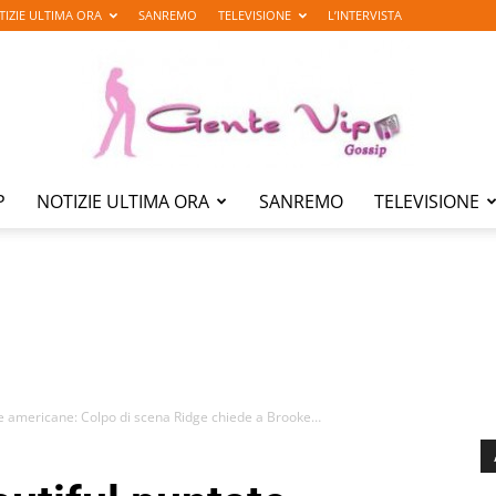
TIZIE ULTIMA ORA
SANREMO
TELEVISIONE
L’INTERVISTA
P
NOTIZIE ULTIMA ORA
SANREMO
TELEVISIONE
Gente
Vip
te americane: Colpo di scena Ridge chiede a Brooke…