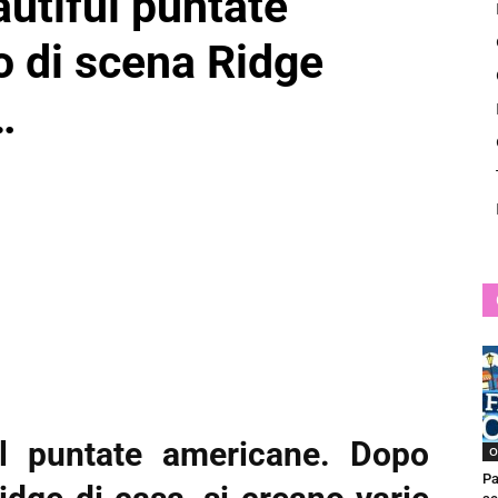
autiful puntate
News
o di scena Ridge
…
ful puntate americane. Dopo
O
Pa