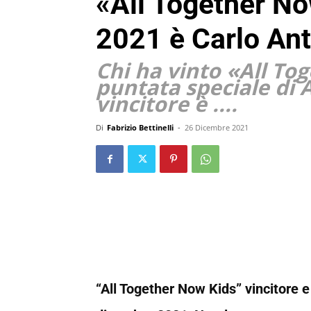
«All Together No
2021 è Carlo Ant
Chi ha vinto «All To
puntata speciale di A
vincitore è ....
Di
Fabrizio Bettinelli
-
26 Dicembre 2021
“All Together Now Kids” vincitore e i