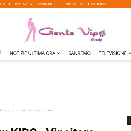
TIZIE ULTIMA ORA
SANREMO
TELEVISIONE
L’INTERVISTA
P
NOTIZIE ULTIMA ORA
SANREMO
TELEVISIONE
Gente
Vip
tore 2021 è Carlo Antonio Fortino