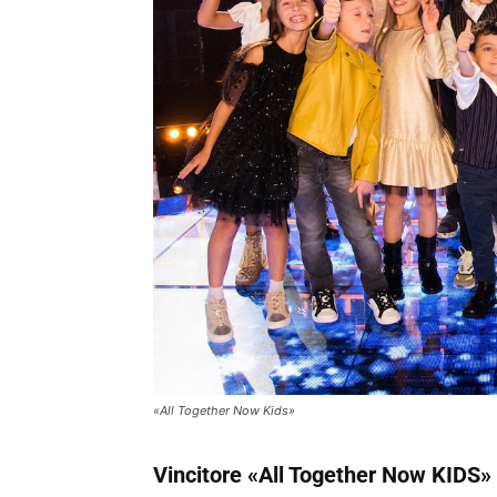
«All Together Now Kids»
Vincitore «All Together Now KIDS» e