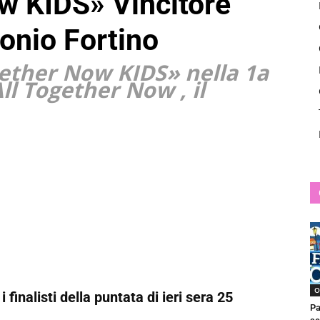
w KIDS» Vincitore
News
onio Fortino
gether Now KIDS» nella 1a
ll Together Now , il
O
 finalisti della puntata di ieri sera 25
Pa