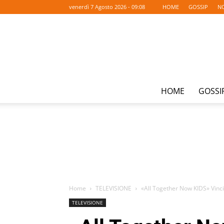
venerdì 7 Agosto 2026 - 09:08
HOME
GOSSIP
NO
HOME
GOSSI
Home
TELEVISIONE
«All Together Now KIDS» Vinci
TELEVISIONE