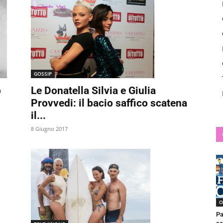
News
GOSSIP
b
Le Donatella Silvia e Giulia
Provvedi: il bacio saffico scatena
il...
8 Giugno 2017
O
Pa