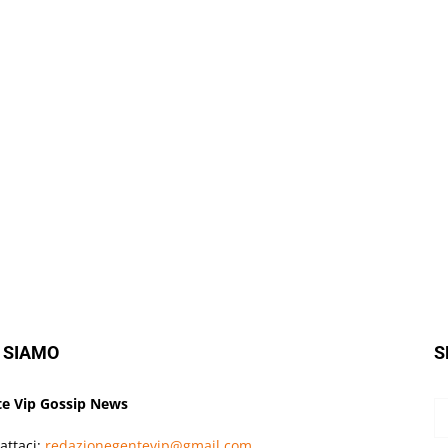
 SIAMO
S
e Vip Gossip News
attaci:
redazionegentevip@gmail.com