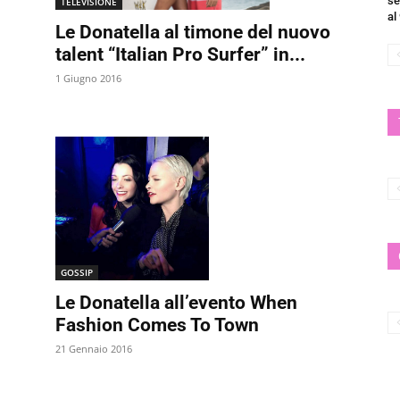
se
TELEVISIONE
al
Le Donatella al timone del nuovo
talent “Italian Pro Surfer” in...
1 Giugno 2016
GOSSIP
Le Donatella all’evento When
Fashion Comes To Town
21 Gennaio 2016