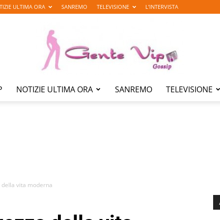
TIZIE ULTIMA ORA
SANREMO
TELEVISIONE
L’INTERVISTA
P
NOTIZIE ULTIMA ORA
SANREMO
TELEVISIONE
Gente
Vip
a della vita moderna