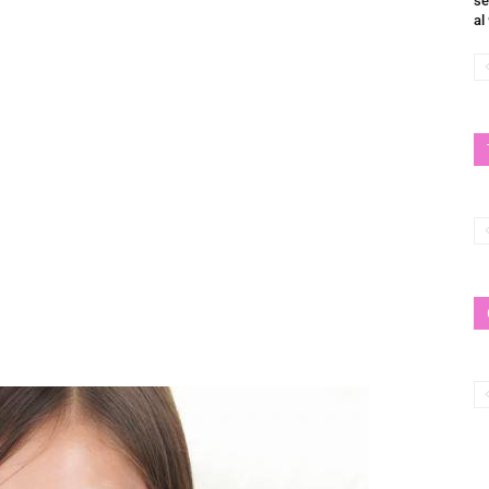
se
al