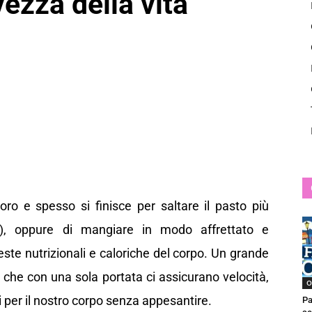
vezza della vita
News
oro e spesso si finisce per saltare il pasto più
zo), oppure di mangiare in modo affrettato e
ste nutrizionali e caloriche del corpo. Un grande
ici che con una sola portata ci assicurano velocità,
O
i per il nostro corpo senza appesantire.
Pa