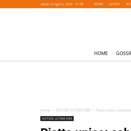
sabato 8 Agosto 2026 - 01:08
HOME
GOSSIP
NO
HOME
GOSSI
Home
NOTIZIE ULTIMA ORA
Piatto unico: salvezz
NOTIZIE ULTIMA ORA