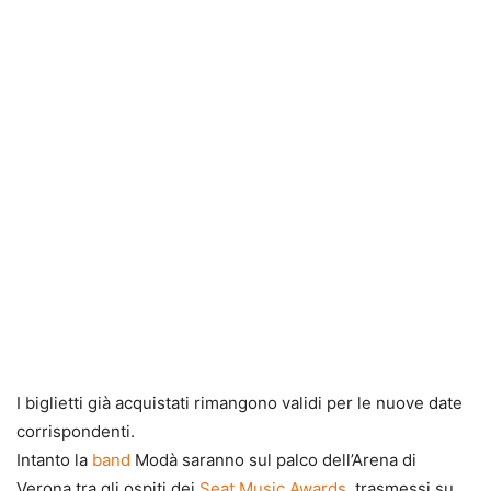
I biglietti già acquistati rimangono validi per le nuove date
corrispondenti.
Intanto la
band
Modà saranno sul palco dell’Arena di
Verona tra gli ospiti dei
Seat Music Awards,
trasmessi su