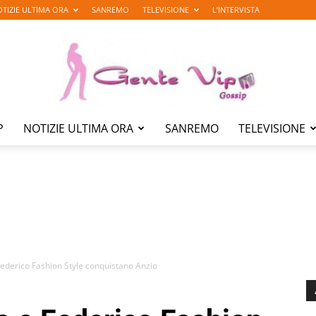
TIZIE ULTIMA ORA
SANREMO
TELEVISIONE
L’INTERVISTA
P
NOTIZIE ULTIMA ORA
SANREMO
TELEVISIONE
Gente
Vip
derico Fashion Style conquistano Anzio