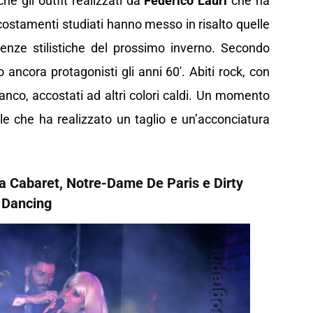
che gli outfit realizzati da
Federico Lauri
che ha
ccostamenti studiati hanno messo in risalto quelle
nze stilistiche del prossimo inverno. Secondo
ancora protagonisti gli anni 60′. Abiti rock, con
anco, accostati ad altri colori caldi. Un momento
yle che ha realizzato un taglio e un’acconciatura
da Cabaret, Notre-Dame De Paris e Dirty
Dancing