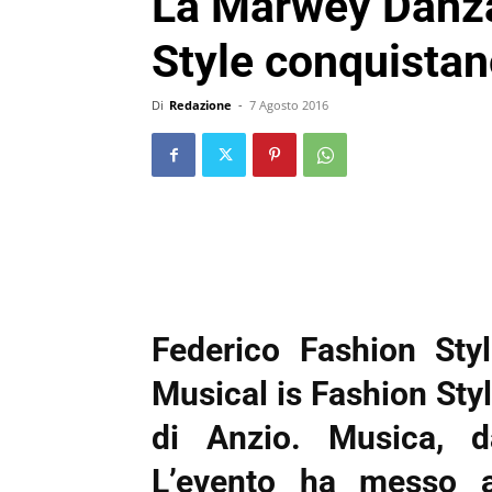
La Marwey Danza
Style conquistan
Di
Redazione
-
7 Agosto 2016
Federico Fashion St
Musical is Fashion Sty
di Anzio. Musica, d
L’evento ha messo al