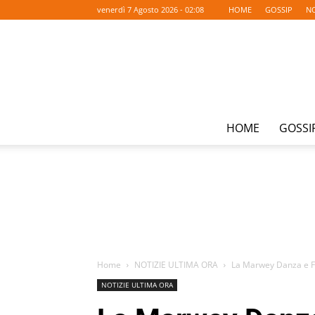
venerdì 7 Agosto 2026 - 02:08
HOME
GOSSIP
NO
HOME
GOSSI
Home
NOTIZIE ULTIMA ORA
La Marwey Danza e Fe
NOTIZIE ULTIMA ORA