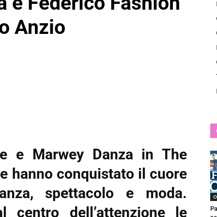
 e Federico Fashion
News
o Anzio
yle e Marwey Danza in The
le hanno conquistato il cuore
anza, spettacolo e moda.
O
 centro dell’attenzione le
Pa