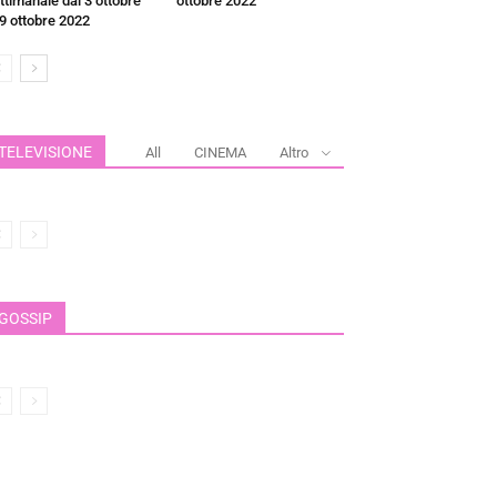
ttimanale dal 3 ottobre
ottobre 2022
 9 ottobre 2022
TELEVISIONE
All
CINEMA
Altro
GOSSIP