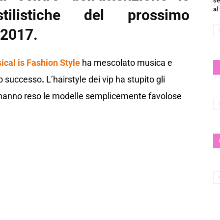
se
al
ilistiche del prossimo
-2017.
cal is Fashion Style
ha mescolato musica e
o
successo
.
L’hairstyle dei vip ha stupito gli
e hanno reso le modelle semplicemente favolose