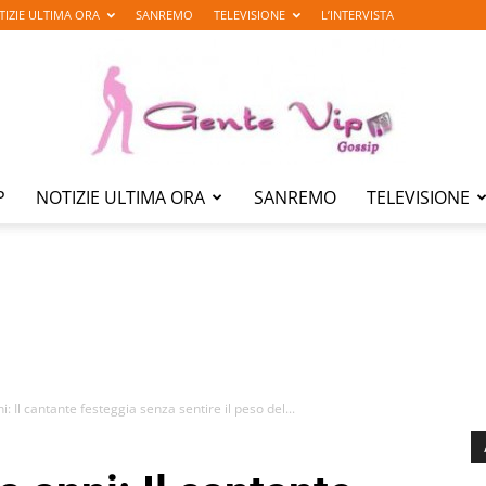
TIZIE ULTIMA ORA
SANREMO
TELEVISIONE
L’INTERVISTA
P
NOTIZIE ULTIMA ORA
SANREMO
TELEVISIONE
Gente
Vip
i: Il cantante festeggia senza sentire il peso del...