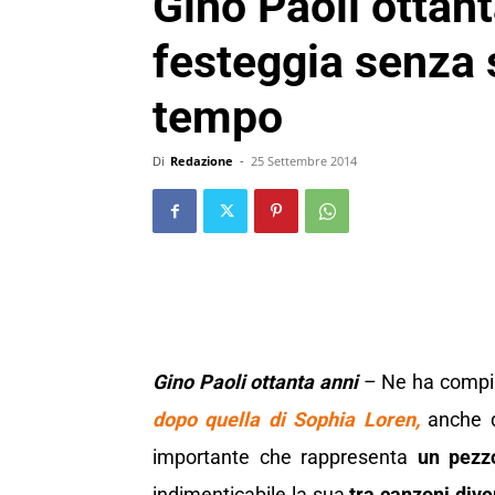
Gino Paoli ottant
festeggia senza s
tempo
Di
Redazione
-
25 Settembre 2014
Gino Paoli ottanta anni
– Ne ha compi
dopo quella di Sophia Loren,
anche q
importante che rappresenta
un pezzo
indimenticabile la sua
tra canzoni dive