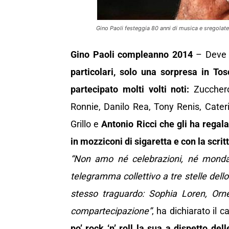
Gino Paoli festeggia 80 anni di musica e sregolat
Gino Paoli compleanno 2014
– Deve e
particolari, solo una sorpresa in To
partecipato molti volti noti:
Zucchero
Ronnie, Danilo Rea, Tony Renis, Cater
Grillo e
Antonio Ricci che gli ha regala
in mozziconi di sigaretta e con la scritt
“Non amo né celebrazioni, né mondan
telegramma collettivo a tre stelle dell
stesso traguardo: Sophia Loren, Orne
compartecipazione”
, ha dichiarato il 
po’ rock ‘n’ roll la sua a dispetto del