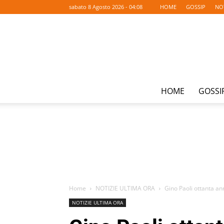
sabato 8 Agosto 2026 - 04:08
HOME
GOSSIP
NO
HOME
GOSSI
Home
NOTIZIE ULTIMA ORA
Gino Paoli ottanta ann
NOTIZIE ULTIMA ORA