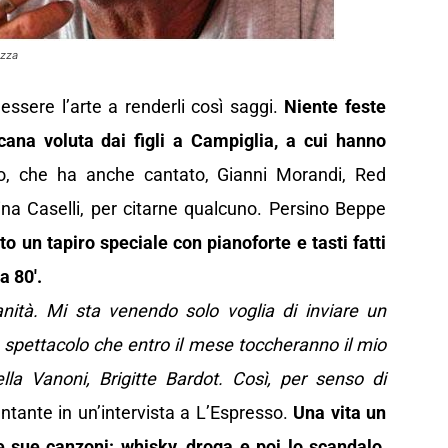
ezza
ssere l’arte a renderli così saggi.
Niente feste
scana voluta dai figli a Campiglia, a cui hanno
, che ha anche cantato, Gianni Morandi, Red
ina Caselli, per citarne qualcuno. Persino Beppe
to un tapiro speciale con pianoforte e tasti fatti
a 80′.
ità. Mi sta venendo solo voglia di inviare un
o spettacolo che entro il mese toccheranno il mio
lla Vanoni, Brigitte Bardot. Così, per senso di
cantante in un’intervista a L’Espresso.
Una vita un
le sue canzoni:
whisky, droga e poi lo scandalo
,