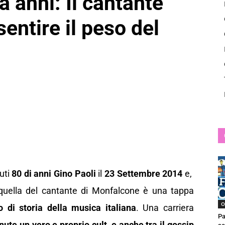
a anni: Il cantante
News
entire il peso del
uti
80 di anni Gino Paoli
il
23 Settembre 2014
e,
uella del cantante di Monfalcone è una tappa
O
 di storia della musica italiana
. Una carriera
Pa
nute un vero e proprio cult, e anche tra il gossip