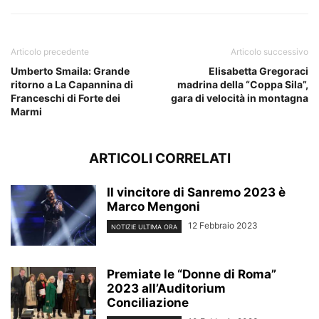
Articolo precedente
Articolo successivo
Umberto Smaila: Grande
Elisabetta Gregoraci
ritorno a La Capannina di
madrina della “Coppa Sila”,
Franceschi di Forte dei
gara di velocità in montagna
Marmi
ARTICOLI CORRELATI
Il vincitore di Sanremo 2023 è
Marco Mengoni
12 Febbraio 2023
NOTIZIE ULTIMA ORA
Premiate le “Donne di Roma”
2023 all’Auditorium
Conciliazione