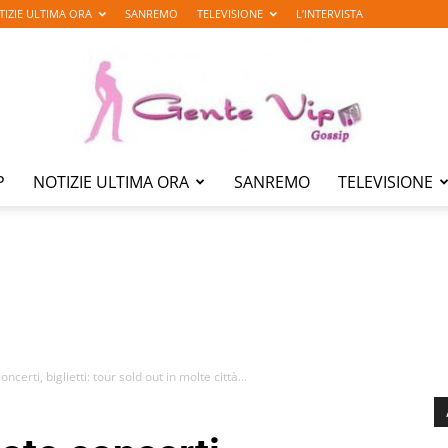
TIZIE ULTIMA ORA
SANREMO
TELEVISIONE
L’INTERVISTA
P
NOTIZIE ULTIMA ORA
SANREMO
TELEVISIONE
Gente
Vip
ncerti, biglietti: tour sold out in molte città...