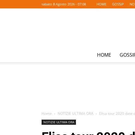
sabato 8 Agosto 2026 - 07:08
HOME
GOSSIP
NO
HOME
GOSSI
Home
NOTIZIE ULTIMA ORA
Elisa tour 2020 date co
NOTIZIE ULTIMA ORA