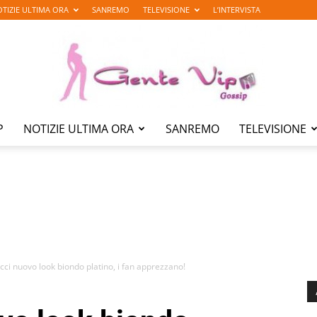
TIZIE ULTIMA ORA
SANREMO
TELEVISIONE
L’INTERVISTA
P
NOTIZIE ULTIMA ORA
SANREMO
TELEVISIONE
Gente
Vip
ci nuovo look biondo platino, i fan apprezzano!