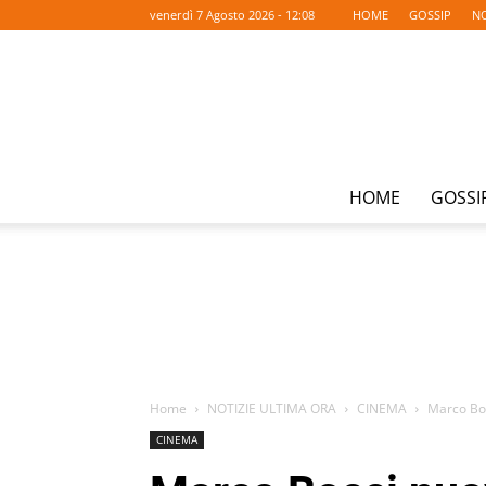
venerdì 7 Agosto 2026 - 12:08
HOME
GOSSIP
NO
HOME
GOSSI
Home
NOTIZIE ULTIMA ORA
CINEMA
Marco Boc
CINEMA