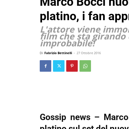
Marco Bocci nuo
platino, i fan ap
L'attore viene immor
film che sta girando
improbabile!
Di
Fabrizio Bettinelli
-
27 Ottobre 2016
Gossip news – Marco 
platino sul set del nuov