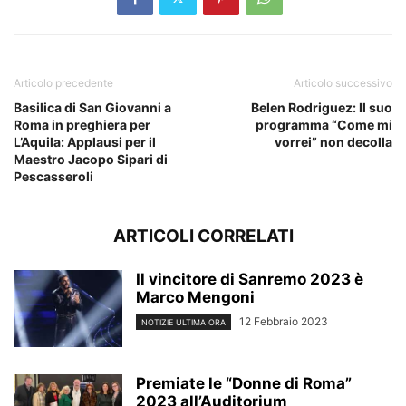
Articolo precedente
Articolo successivo
Basilica di San Giovanni a
Belen Rodriguez: Il suo
Roma in preghiera per
programma “Come mi
L’Aquila: Applausi per il
vorrei” non decolla
Maestro Jacopo Sipari di
Pescasseroli
ARTICOLI CORRELATI
Il vincitore di Sanremo 2023 è
Marco Mengoni
12 Febbraio 2023
NOTIZIE ULTIMA ORA
Premiate le “Donne di Roma”
2023 all’Auditorium