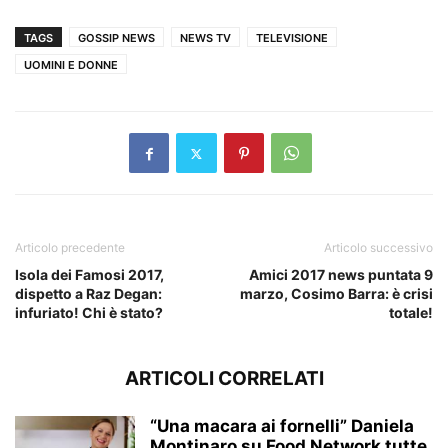
TAGS
GOSSIP NEWS
NEWS TV
TELEVISIONE
UOMINI E DONNE
Articolo precedente
Articolo successivo
Isola dei Famosi 2017,
Amici 2017 news puntata 9
dispetto a Raz Degan:
marzo, Cosimo Barra: è crisi
infuriato! Chi è stato?
totale!
ARTICOLI CORRELATI
“Una macara ai fornelli” Daniela
Montinaro su Food Network tutte