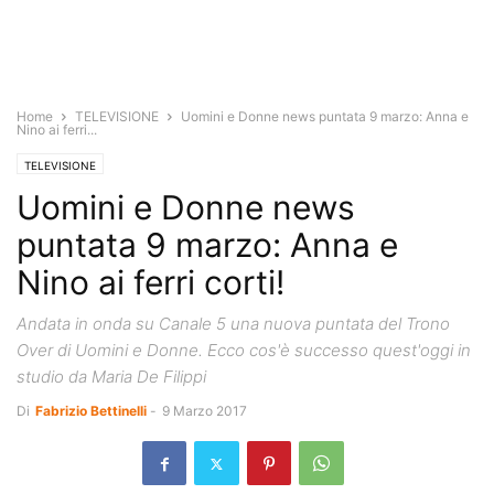
Home
TELEVISIONE
Uomini e Donne news puntata 9 marzo: Anna e
Nino ai ferri...
TELEVISIONE
Uomini e Donne news
puntata 9 marzo: Anna e
Nino ai ferri corti!
Andata in onda su Canale 5 una nuova puntata del Trono
Over di Uomini e Donne. Ecco cos'è successo quest'oggi in
studio da Maria De Filippi
Di
Fabrizio Bettinelli
-
9 Marzo 2017