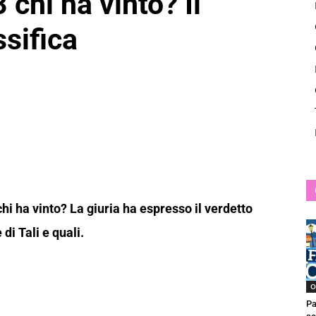
 chi ha vinto? Il
News
ssifica
 chi ha vinto? La giuria ha espresso il verdetto
 di Tali e quali.
O
Pa