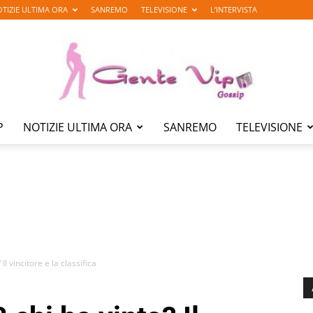
TIZIE ULTIMA ORA
SANREMO
TELEVISIONE
L’INTERVISTA
P
NOTIZIE ULTIMA ORA
SANREMO
TELEVISIONE
Gente
Vip
Il vincitore e la classifica