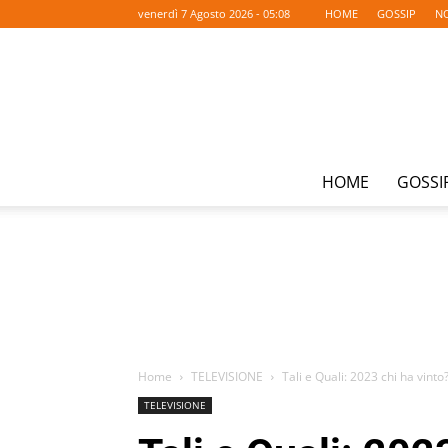
venerdì 7 Agosto 2026 - 05:08
HOME
GOSSIP
NO
HOME
GOSSI
Home
TELEVISIONE
Tali e Quali: 2023 chi ha vinto? 
TELEVISIONE