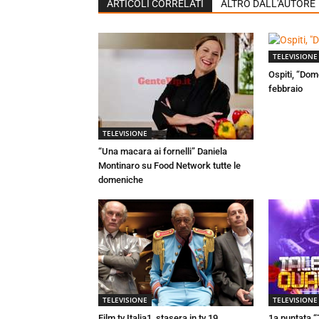
ARTICOLI CORRELATI
ALTRO DALL'AUTORE
TELEVISIONE
Ospiti, “Dom
febbraio
TELEVISIONE
“Una macara ai fornelli” Daniela
Montinaro su Food Network tutte le
domeniche
TELEVISIONE
TELEVISIONE
Film tv Italia1, stasera in tv 19
1a puntata “