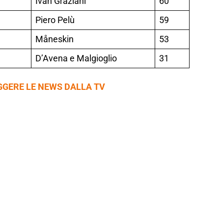
Ivan Graziani
60
Piero Pelù
59
Måneskin
53
D’Avena e Malgioglio
31
GGERE LE NEWS DALLA TV