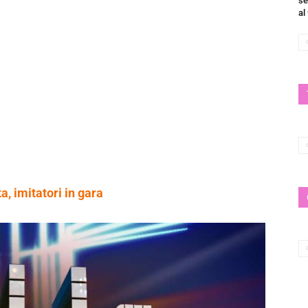
se
al
, imitatori in gara