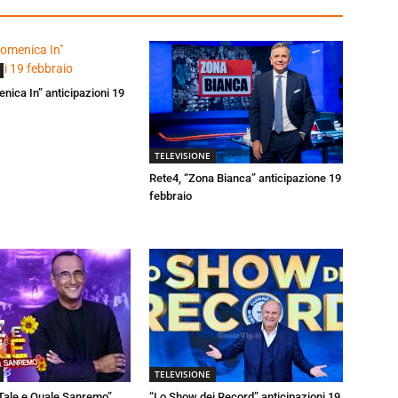
enica In” anticipazioni 19
TELEVISIONE
Rete4, “Zona Bianca” anticipazione 19
febbraio
TELEVISIONE
Tale e Quale Sanremo”,
“Lo Show dei Record” anticipazioni 19