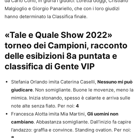
da Carlo Conti, in giuria i giudici: Loretta Goggi, Cristiano
Malgioglio e Giorgio Panariello, che con i loro giudizi
hanno determinato la Classifica finale.
«Tale e Quale Show 2022»
torneo dei Campioni, racconto
delle esibizioni 8a puntata e
classifica di Gente VIP
Stefania Orlando imita Caterina Caselli,
Nessuno mi può
giudicare
. Non somigliante. Buone le movenze, meno la
mimica. Inizia stonando, spesso è calante e arriva sulle
note alte senza fiato. Per noi:
4
Francesca Alotta imita Mia Martini,
Gli uomini non
cambiano
. Abbastanza somigliante. Dall’inizio fa capire
l’andazzo: graffia e convince. Standing ovation. Per noi:
8