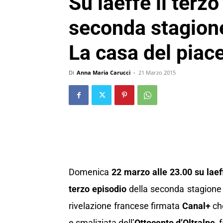
Su laeffe il terzo
seconda stagion
La casa del piac
Di
Anna Maria Carucci
-
21 Marzo 2015
Domenica
22 marzo alle 23.00 su laef
terzo episodio
della seconda stagione 
rivelazione francese firmata
Canal+
ch
e smaliziata dell’
Ottocento d’Oltralpe
, 