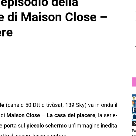
 episodio della
News
e di Maison Close –
ere
fe
(canale 50 Dtt e tivùsat, 139 Sky) va in onda il
di
Maison Close
–
La casa del piacere
, la serie-
O
e porta sul
piccolo schermo
un’immagine inedita
Pa
fatto di sesso, lusso e potere.