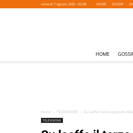
venerdì 7 Agosto 2026 - 02:08
HOME
GOSSIP
NO
HOME
GOSSI
Home
TELEVISIONE
Su laeffe il terzo episodio del
TELEVISIONE