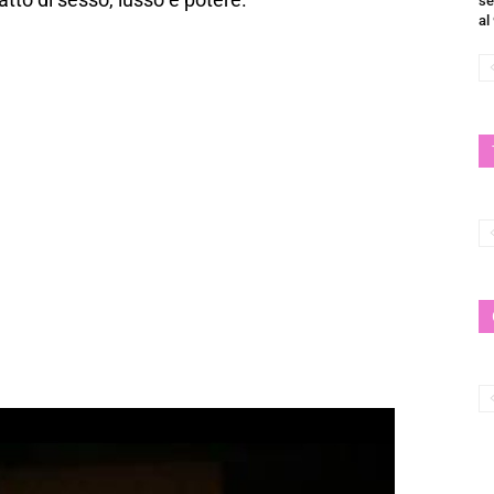
se
al