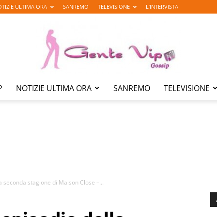
TIZIE ULTIMA ORA
SANREMO
TELEVISIONE
L’INTERVISTA
P
NOTIZIE ULTIMA ORA
SANREMO
TELEVISIONE
Gente
Vip
la seconda stagione di Maison Close –...