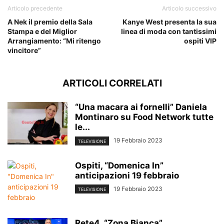
Articolo precedente
Articolo successivo
A Nek il premio della Sala
Kanye West presenta la sua
Stampa e del Miglior
linea di moda con tantissimi
Arrangiamento: “Mi ritengo
ospiti VIP
vincitore”
ARTICOLI CORRELATI
“Una macara ai fornelli” Daniela
Montinaro su Food Network tutte
le...
19 Febbraio 2023
TELEVISIONE
Ospiti, “Domenica In”
anticipazioni 19 febbraio
19 Febbraio 2023
TELEVISIONE
Rete4, “Zona Bianca”