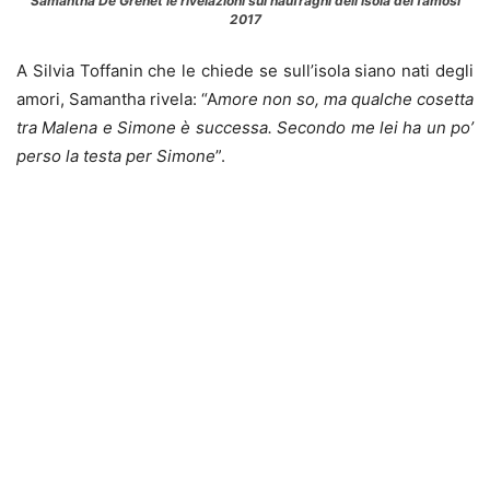
Samantha De Grenet le rivelazioni sui naufraghi dell’Isola dei famosi
2017
A Silvia Toffanin che le chiede se sull’isola siano nati degli
amori, Samantha rivela: “A
more non so, ma qualche cosetta
tra Malena e Simone è successa. Secondo me lei ha un po’
perso la testa per Simone
”.