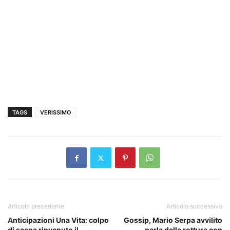
TAGS
VERISSIMO
Articolo precedente
Articolo successivo
Anticipazioni Una Vita: colpo
Gossip, Mario Serpa avvilito
di scena rinvenuto il
parla della rottura con