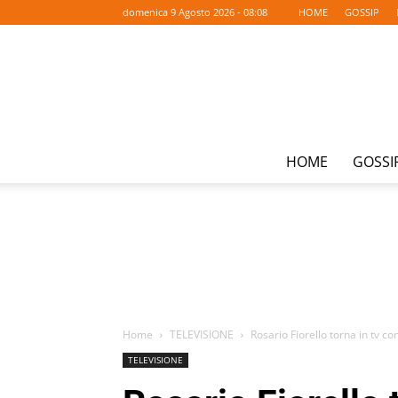
domenica 9 Agosto 2026 - 08:08
HOME
GOSSIP
HOME
GOSSI
Home
TELEVISIONE
Rosario Fiorello torna in tv co
TELEVISIONE