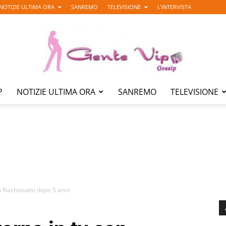
NOTIZIE ULTIMA ORA
SANREMO
TELEVISIONE
L’INTERVISTA
P
NOTIZIE ULTIMA ORA
SANREMO
TELEVISIONE
Gente
Vip
n Rischiatutto dopo 5 anni