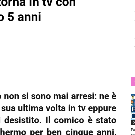
torna in tv con
News
o 5 anni
o non si sono mai arresi: ne è
sua ultima volta in tv eppure
 desistito. Il comico è stato
O
chermo per ben cinque anni,
Pa