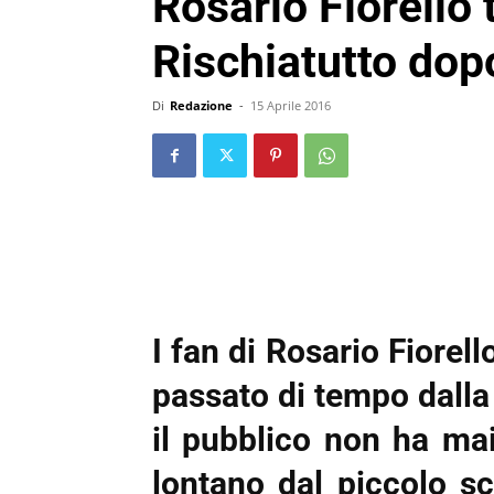
Rosario Fiorello 
Rischiatutto dop
Di
Redazione
-
15 Aprile 2016
I fan di Rosario Fiorell
passato di tempo dalla 
il pubblico non ha mai
lontano dal piccolo s