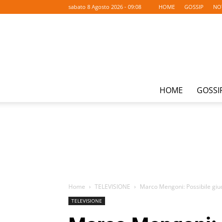
sabato 8 Agosto 2026 - 09:08
HOME
GOSSIP
NO
HOME
GOSSI
Home
TELEVISIONE
Marco Mengoni: Possibile giud
TELEVISIONE