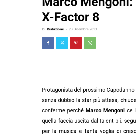
Marco Mengoni: P
X-Factor 8
Di
Redazione
-
23 Dicembre 2013
Protagonista del prossimo Capodanno 
senza dubbio la star più attesa, chiud
conferme perché
Marco Mengoni
ce l
quella faccia uscita dal talent più segu
per la musica e tanta voglia di cres