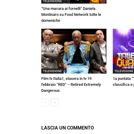
TELEVISIONE
“Una macara ai fornelli” Daniela
Montinaro su Food Network tutte le
domeniche
TELEVISIONE
TELEVISIONE
Film tv Italia1, stasera in tv 19
1a puntata “
febbraio “RED” – Retired Extremely
classifica e
Dangerous
LASCIA UN COMMENTO