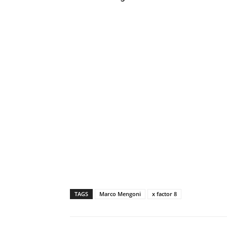
TAGS
Marco Mengoni
x factor 8