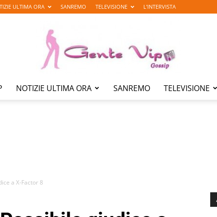
TIZIE ULTIMA ORA
SANREMO
TELEVISIONE
L’INTERVISTA
P
NOTIZIE ULTIMA ORA
SANREMO
TELEVISIONE
Gente
Vip
ice a X-Factor 8