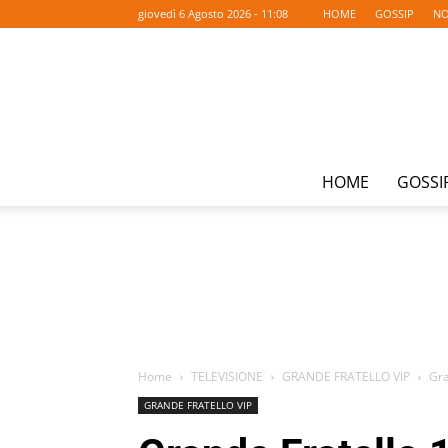
giovedì 6 Agosto 2026 - 11:08
HOME
GOSSIP
NO
HOME
GOSSI
Home
TELEVISIONE
GRANDE FRATELLO VIP
Gra
GRANDE FRATELLO VIP