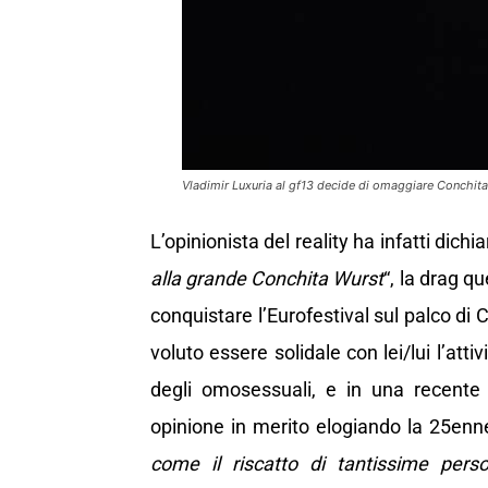
Vladimir Luxuria al gf13 decide di omaggiare Conchit
L’opinionista del reality ha infatti dichia
alla grande Conchita Wurst
“, la drag q
conquistare l’Eurofestival sul palco di
voluto essere solidale con lei/lui l’atti
degli omosessuali, e in una recente 
opinione in merito elogiando la 25enne
come il riscatto di tantissime per