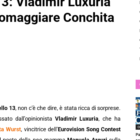
13: Vladimir Luxuria
News
 omaggiare Conchita
llo 13
, non c’è che dire, è stata ricca di sorprese.
ssato dall’opinionista
Vladimir Luxuria
, che ha
O
ta Wurst
, vincitrice dell’
Eurovision Song Contest
Pa
o il posto della neo mamma
Manuela Arcuri
sulla