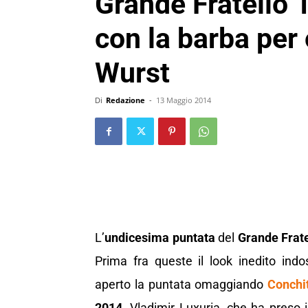
Grande Fratello 
con la barba per
Wurst
Di
Redazione
-
13 Maggio 2014
L’
undicesima puntata
del
Grande Frate
Prima fra queste il look inedito indo
aperto la puntata omaggiando
Conchi
2014
. Vladimir Luxuria, che ha pres