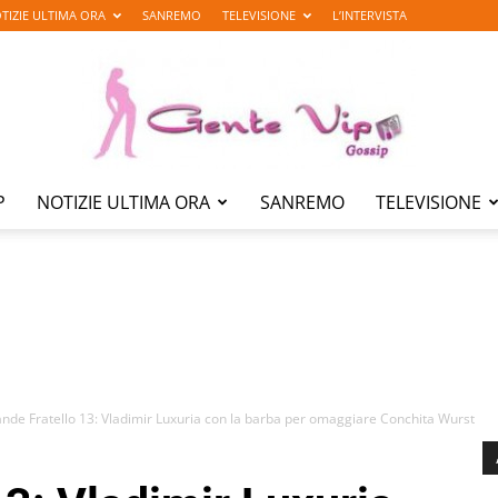
TIZIE ULTIMA ORA
SANREMO
TELEVISIONE
L’INTERVISTA
P
NOTIZIE ULTIMA ORA
SANREMO
TELEVISIONE
Gente
Vip
nde Fratello 13: Vladimir Luxuria con la barba per omaggiare Conchita Wurst