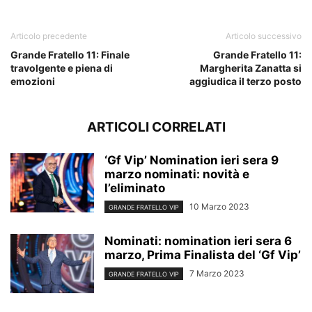
Articolo precedente
Articolo successivo
Grande Fratello 11: Finale
Grande Fratello 11:
travolgente e piena di
Margherita Zanatta si
emozioni
aggiudica il terzo posto
ARTICOLI CORRELATI
‘Gf Vip’ Nomination ieri sera 9
marzo nominati: novità e
l’eliminato
10 Marzo 2023
GRANDE FRATELLO VIP
Nominati: nomination ieri sera 6
marzo, Prima Finalista del ‘Gf Vip’
7 Marzo 2023
GRANDE FRATELLO VIP