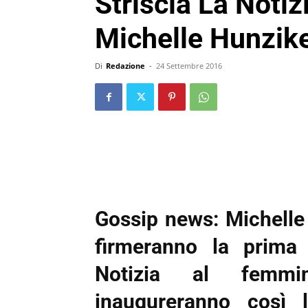
Striscia La Notiz
Michelle Hunzike
Di
Redazione
-
24 Settembre 2016
Gossip news: Michelle
firmeranno la prima 
Notizia al femmi
inaugureranno così 