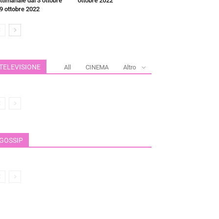
ttimanale dal 3 ottobre
ottobre 2022
 9 ottobre 2022
TELEVISIONE
All
CINEMA
Altro
GOSSIP