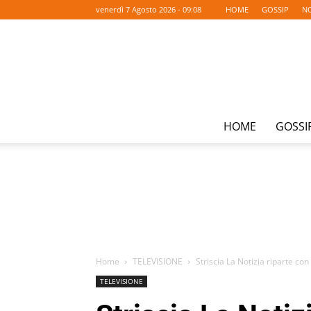
venerdì 7 Agosto 2026 - 09:08
HOME
GOSSIP
NO
HOME
GOSSI
Home
TELEVISIONE
Striscia La Notizia riparte co
TELEVISIONE