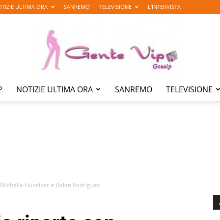
TIZIE ULTIMA ORA
SANREMO
TELEVISIONE
L’INTERVISTA
P
NOTIZIE ULTIMA ORA
SANREMO
TELEVISIONE
Gente
Vip
n Michelle Hunziker e Belen Rodriguez