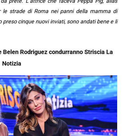
 da prete. L’attrice che faceva Peppa Pig, alias
er le strade di Roma nei panni della mamma di
preso cinque nuovi inviati, sono andati bene e li
e Belen Rodriguez condurranno Striscia La
Notizia