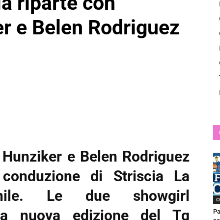
ia riparte con
News
r e Belen Rodriguez
 Hunziker e Belen Rodriguez
conduzione di Striscia La
nile. Le due showgirl
O
la nuova edizione del Tg
Pa