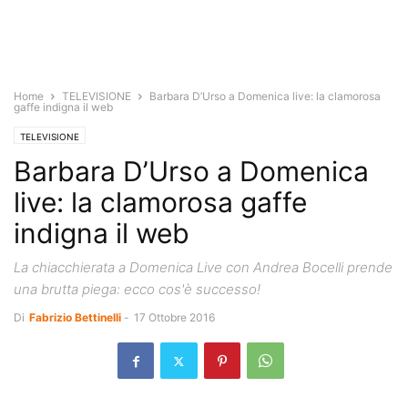
Home
TELEVISIONE
Barbara D’Urso a Domenica live: la clamorosa
gaffe indigna il web
TELEVISIONE
Barbara D’Urso a Domenica
live: la clamorosa gaffe
indigna il web
La chiacchierata a Domenica Live con Andrea Bocelli prende
una brutta piega: ecco cos'è successo!
Di
Fabrizio Bettinelli
-
17 Ottobre 2016