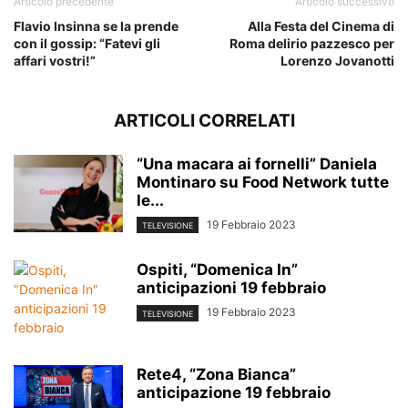
Articolo precedente
Articolo successivo
Flavio Insinna se la prende
Alla Festa del Cinema di
con il gossip: “Fatevi gli
Roma delirio pazzesco per
affari vostri!”
Lorenzo Jovanotti
ARTICOLI CORRELATI
“Una macara ai fornelli” Daniela
Montinaro su Food Network tutte
le...
19 Febbraio 2023
TELEVISIONE
Ospiti, “Domenica In”
anticipazioni 19 febbraio
19 Febbraio 2023
TELEVISIONE
Rete4, “Zona Bianca”
anticipazione 19 febbraio