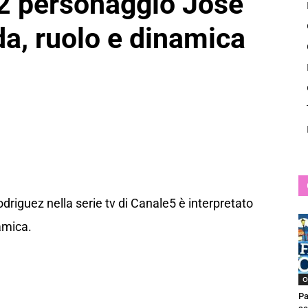
 2 personaggio Josè
News
a, ruolo e dinamica
riguez nella serie tv di Canale5 è interpretato
amica.
O
Pa