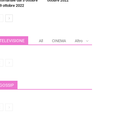
ttimanale dal 3 ottobre
ottobre 2022
 9 ottobre 2022
TELEVISIONE
All
CINEMA
Altro
GOSSIP