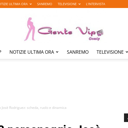
TIZIE ULTIMA ORA
SANREMO
TELEVISIONE
L’INTERVISTA
P
NOTIZIE ULTIMA ORA
SANREMO
TELEVISIONE
Gente
Vip
 Josè Rodriguez: scheda, ruolo e dinamica