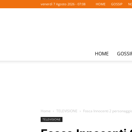
venerdì 7 Agosto 2026 - 07:08
HOME
GOSSIP
NO
HOME
GOSSI
Home
TELEVISIONE
Fosca Innocenti 2 personaggio
TELEVISIONE