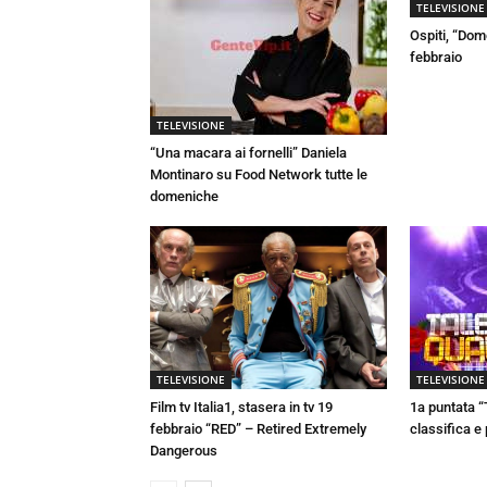
TELEVISIONE
Ospiti, “Dom
febbraio
TELEVISIONE
“Una macara ai fornelli” Daniela
Montinaro su Food Network tutte le
domeniche
TELEVISIONE
TELEVISIONE
Film tv Italia1, stasera in tv 19
1a puntata “
febbraio “RED” – Retired Extremely
classifica e
Dangerous