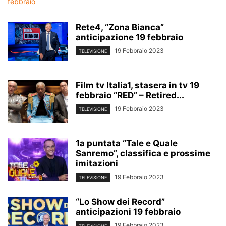
Rete4, “Zona Bianca”
anticipazione 19 febbraio
19 Febbraio 2023
TELEVISIONE
Film tv Italia1, stasera in tv 19
febbraio “RED” – Retired...
19 Febbraio 2023
TELEVISIONE
1a puntata “Tale e Quale
Sanremo”, classifica e prossime
imitazioni
19 Febbraio 2023
TELEVISIONE
“Lo Show dei Record”
anticipazioni 19 febbraio
19 Febbraio 2023